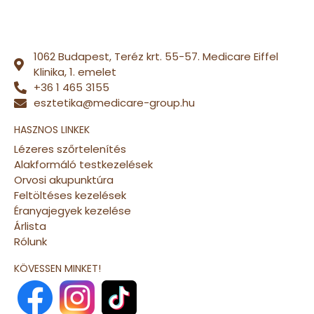
1062 Budapest, Teréz krt. 55-57. Medicare Eiffel
Klinika, 1. emelet
+36 1 465 3155
esztetika@medicare-group.hu
HASZNOS LINKEK
Lézeres szőrtelenítés
Alakformáló testkezelések
Orvosi akupunktúra
Feltöltéses kezelések
Éranyajegyek kezelése
Árlista
Rólunk
KÖVESSEN MINKET!