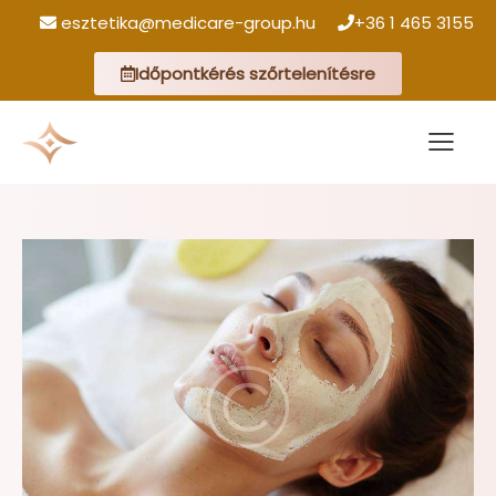
esztetika@medicare-group.hu
+36 1 465 3155
Időpontkérés szőrtelenítésre