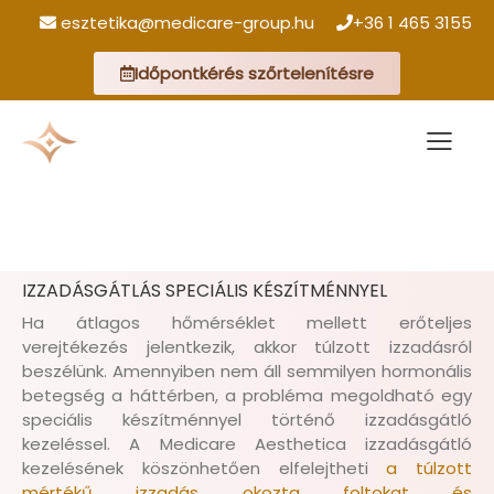
esztetika@medicare-group.hu
+36 1 465 3155
Időpontkérés szőrtelenítésre
IZZADÁSGÁTLÁS SPECIÁLIS
KÉSZÍTMÉNNYEL
IZZADÁSGÁTLÁS SPECIÁLIS KÉSZÍTMÉNNYEL
Ha átlagos hőmérséklet mellett erőteljes
verejtékezés jelentkezik, akkor túlzott izzadásról
beszélünk. Amennyiben nem áll semmilyen hormonális
betegség a háttérben, a probléma megoldható egy
speciális készítménnyel történő izzadásgátló
kezeléssel. A Medicare Aesthetica izzadásgátló
kezelésének köszönhetően elfelejtheti
a túlzott
mértékű izzadás okozta foltokat és