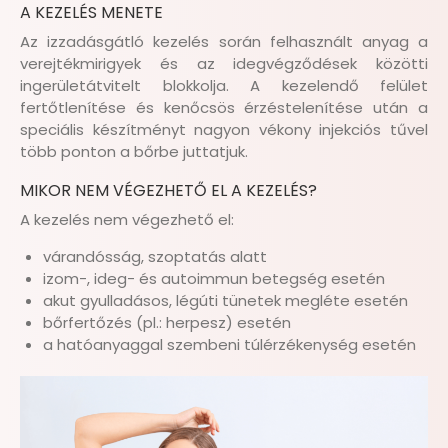
A KEZELÉS MENETE
Az izzadásgátló kezelés során felhasznált anyag a
verejtékmirigyek és az idegvégződések közötti
ingerületátvitelt blokkolja. A kezelendő felület
fertőtlenítése és kenőcsös érzéstelenítése után a
speciális készítményt nagyon vékony injekciós tűvel
több ponton a bőrbe juttatjuk.
MIKOR NEM VÉGEZHETŐ EL A KEZELÉS?
A kezelés nem végezhető el:
várandósság, szoptatás alatt
izom-, ideg- és autoimmun betegség esetén
akut gyulladásos, légúti tünetek megléte esetén
bőrfertőzés (pl.: herpesz) esetén
a hatóanyaggal szembeni túlérzékenység esetén