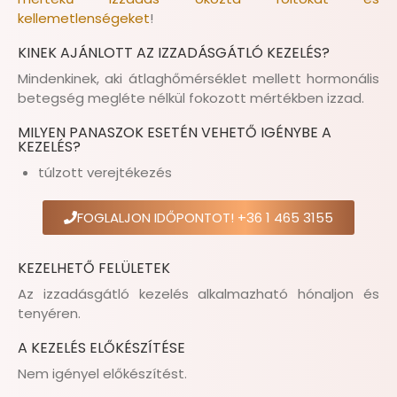
kellemetlenségeket
!
KINEK AJÁNLOTT AZ IZZADÁSGÁTLÓ KEZELÉS?
Mindenkinek, aki átlaghőmérséklet mellett hormonális
betegség megléte nélkül fokozott mértékben izzad.
MILYEN PANASZOK ESETÉN VEHETŐ IGÉNYBE A
KEZELÉS?
túlzott verejtékezés
FOGLALJON IDŐPONTOT! +36 1 465 3155
KEZELHETŐ FELÜLETEK
Az izzadásgátló kezelés alkalmazható hónaljon és
tenyéren.
A KEZELÉS ELŐKÉSZÍTÉSE
Nem igényel előkészítést.