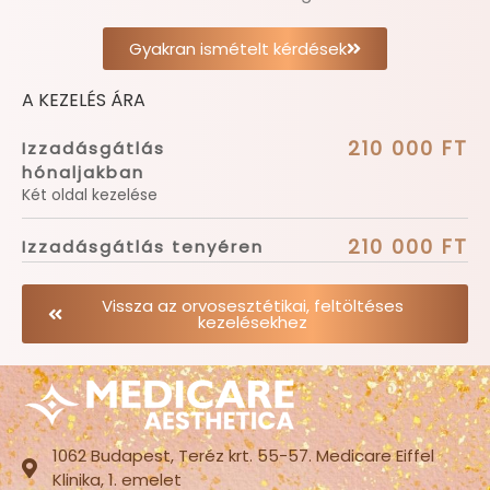
Gyakran ismételt kérdések
A KEZELÉS ÁRA
210 000 FT
Izzadásgátlás
hónaljakban
Két oldal kezelése
210 000 FT
Izzadásgátlás tenyéren
Vissza az orvosesztétikai, feltöltéses
kezelésekhez
1062 Budapest, Teréz krt. 55-57. Medicare Eiffel
Klinika, 1. emelet