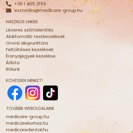
+36 1 465 3155
esztetika@medicare-group.hu
HASZNOS LINKEK
Lézeres szőrtelenítés
Alakformáló testkezelések
Orvosi akupunktúra
Feltöltéses kezelések
Éranyajegyek kezelése
Árlista
Rólunk
KÖVESSEN MINKET!
TOVÁBBI WEBOLDALAINK
medicare-group.hu
medicarekorhaz.hu
medicaredental.hu