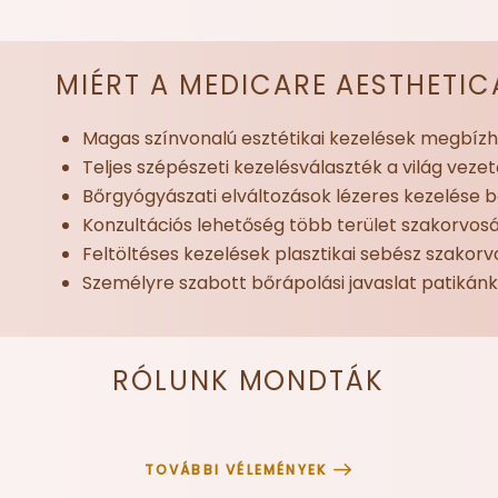
MIÉRT A MEDICARE AESTHETIC
Magas színvonalú esztétikai kezelések megbízha
Teljes szépészeti kezelésválaszték a világ veze
Bőrgyógyászati elváltozások lézeres kezelése 
Konzultációs lehetőség több terület szakorvo
Feltöltéses kezelések p
lasztikai sebész szakorv
Személyre szabott bőrápolási javaslat patikán
RÓLUNK MONDTÁK
TOVÁBBI VÉLEMÉNYEK