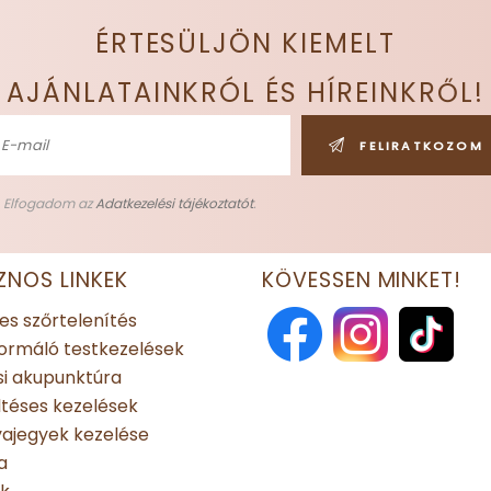
ÉRTESÜLJÖN KIEMELT
AJÁNLATAINKRÓL ÉS HÍREINKRŐL!
FELIRATKOZOM
Elfogadom az
Adatkezelési tájékoztatót
.
ZNOS LINKEK
KÖVESSEN MINKET!
es szőrtelenítés
ormáló testkezelések
i akupunktúra
ltéses kezelések
ajegyek kezelése
a