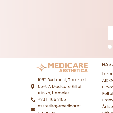
HAS
Lézer
1062 Budapest, Teréz krt.
Alakf
55-57. Medicare Eiffel
Orvos
Klinika, 1. emelet
Feltö
+36 1 465 3155
Érany
esztetika@medicare-
Árlist
group.hu