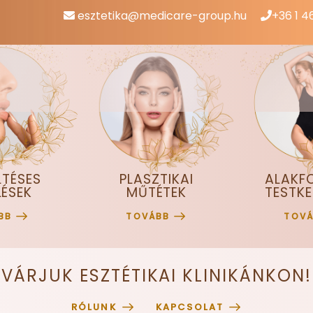
esztetika@medicare-group.hu
+36 1 4
LTÉSES
PLASZTIKAI
ALAKF
LÉSEK
MŰTÉTEK
TESTKE
BB
TOVÁBB
TOV
VÁRJUK ESZTÉTIKAI KLINIKÁNKON!
RÓLUNK
KAPCSOLAT