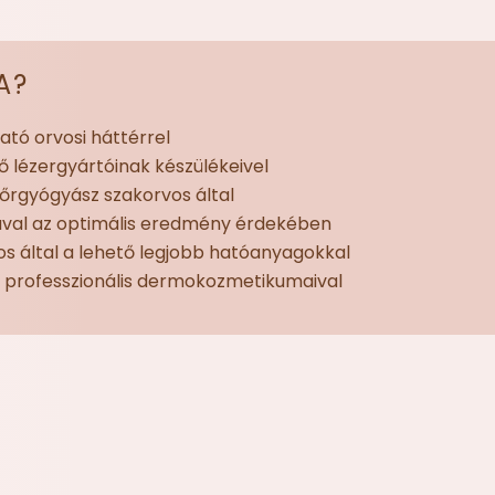
A?
tó orvosi háttérrel
tő lézergyártóinak készülékeivel
bőrgyógyász szakorvos által
sával az optimális eredmény érdekében
os által
a lehető legjobb hatóanyagokkal
k professzionális dermokozmetikumaival