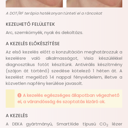
A DOT/RF terápia hatékonyan tünteti el a ráncokat
KEZELHETŐ FELÜLETEK
Arc, szemkörnyék, nyak és dekoltázs.
A KEZELÉS ELŐKÉSZÍTÉSE
Az első kezelés előtt a konzultáción meghatározzuk a
kezelésre való alkalmasságot, Visia készülékkel
diagnosztikus fotót készítünk. Antivirális készítmény
(szájon át történő) szedése kötelező 1 héten át. A
kezelést megelőző 14 nappal fényvédelem, illetve a
közvetlen napfény kerülése javasolt.
A kezelés egészséges állapotban végezhető
el, a várandósság és szoptatás kizáró ok.
A KEZELÉS
A DEKA gyártmányú, SmartXide típusú CO
lézer
2