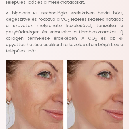
felépülési időt és a mellékhatásokat.
A bipoláris RF technológia szelektíven hevíti bőrt,
kiegészítve és fokozva a CO
lézeres kezelés hatását
2
a szövetek mélyreható kezelésével, tonizálva a
petyhüdtséget, és stimulálva a fibroblasztatokat, új
kollagén termelése érdekében. A CO
és az RF
2
együttes hatása csökkenti a kezelés utáni bőrpírt és a
felépülési időt.