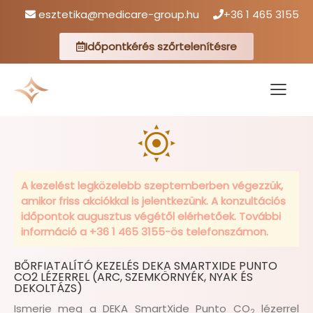
esztetika@medicare-group.hu
+36 1 465 3155
Időpontkérés szőrtelenítésre
A kezelést legközelebb szeptemberben végezzük,
amikor friss akciókkal is jelentkezünk. A konzultációs
időpontok augusztus végétől elérhetőek. További
információ a +36 1 465 3155-ös telefonszámon.
BŐRFIATALÍTÓ KEZELÉS DEKA SMARTXIDE PUNTO
CO2 LÉZERREL (ARC, SZEMKÖRNYÉK, NYAK ÉS
DEKOLTÁZS)
Ismerje meg a DEKA SmartXide Punto CO
lézerrel
2