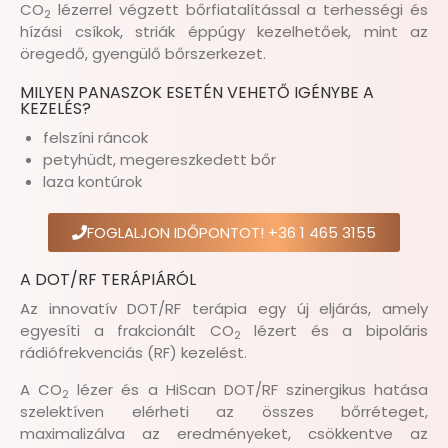
CO
lézerrel végzett bőrfiatalítással a terhességi és
2
hízási csíkok, striák éppúgy kezelhetőek, mint az
öregedő, gyengülő bőrszerkezet.
MILYEN PANASZOK ESETÉN VEHETŐ IGÉNYBE A
KEZELÉS?
felszíni ráncok
petyhüdt, megereszkedett bőr
laza kontúrok
FOGLALJON IDŐPONTOT! +36 1 465 3155
A DOT/RF TERÁPIÁRÓL
Az innovatív DOT/RF terápia egy új eljárás, amely
egyesíti a frakcionált CO
lézert és a bipoláris
2
rádiófrekvenciás (RF) kezelést.
A CO
lézer és a HiScan DOT/RF szinergikus hatása
2
szelektíven elérheti az összes bőrréteget,
maximalizálva az eredményeket, csökkentve az