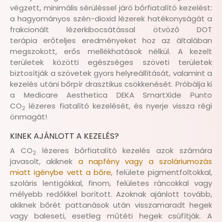
végzett, minimális sérüléssel járó bőrfiatalító kezelést:
a hagyományos szén-dioxid lézerek hatékonyságát a
frakcionált lézerkibocsátással ötvöző DOT
terápia erőteljes eredményeket hoz az általában
megszokott, erős mellékhatások nélkül. A kezelt
területek közötti egészséges szöveti területek
biztosítják a szövetek gyors helyreállítását, valamint a
kezelés utáni bőrpír drasztikus csökkenését. Próbálja ki
a Medicare Aesthetica DEKA SmartXide Punto
CO
lézeres fiatalító kezelését, és nyerje vissza régi
2
önmagát!
KINEK AJÁNLOTT A KEZELÉS?
A CO
lézeres bőrfiatalító kezelés azok számára
2
javasolt, akiknek
a napfény vagy a szoláriumozás
miatt igénybe vett a bőre
, felülete pigmentfoltokkal,
szoláris lentigókkal, finom, felületes ráncokkal vagy
mélyebb redőkkel borított. Azoknak ajánlott tovább,
akiknek bőrét pattanások után visszamaradt hegek
vagy baleseti, esetleg műtéti hegek csúfítják. A