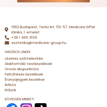
1062 Budapest, Teréz krt. 55-57. Medicare Eiffel
Klinika, 1. emelet
+36 1 465 3155
esztetika@medicare-group.hu
HASZNOS LINKEK
Lézeres szőrtelenítés
Alakformáló testkezelések
Orvosi akupunktúra
Feltöltéses kezelések
Éranyajegyek kezelése
Árlista
Rólunk
KÖVESSEN MINKET!