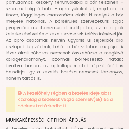
párhuzamos, keskeny fénynyalábja a bőr felszínén –
szemmel alig látható – apró lyukakat üt, majd alatta
finom, függőleges csatornákat alakít ki, melyek a bőr
mélyére hatolnak. A bőrsérülés szervezetünk saját
gyógyulási mechanizmusait indítja be, ez új sejtek
keletkezésével és a kezelt szövetek felfrissítésével jár.
Az apró csatornák helyén ugyanis új sejtekből álló
oszlopok képződnek, tehát a bőr valóban megújul. A
lézer általi hőhatás nemcsak összehúzza a meglévő
kollagénállományt, azonnali bőrfeszesítő hatást
kiváltva, hanem az új kollagénrostok képződését is
beindítja, így a kezelés hatása nemcsak látványos,
hanem tartós is.
A kezelőhelyiségben a kezelés ideje alatt
kizárólag a kezelést végző személy(ek) és a
páciens tartózkodhat!
MUNKAKÉPESSÉG, OTTHONI ÁPOLÁS
A kezelés után kialakulhat bőrpír, valamint enyhe