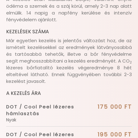
ödéma a szemek és a száj körül, amely 2-3 nap alatt
elmúlik. 14 napig a napfény kerülése és intenzív
fényvédelem ajánlott.
KEZELÉSEK SZÁMA
Már egyetlen kezelés is jelentős változást hoz, de az
ismételt kezelésekkel az eredmények látványosabbá
és tartósabbá tehetők, illetve a bőr fényvédelme
segít meghosszabbítani a kezelés eredményét. A CO
2
lézeres bőrfiatalító kezelés végeredménye 8 hét
elteltével látható. Ennek függvényében további 2-3
kezelést javasolt.
A KEZELÉS ÁRA
175 000 FT
DOT / Cool Peel lézeres
hámlasztás
Nyak
195 000 FT
DOT / Cool Peel lézeres