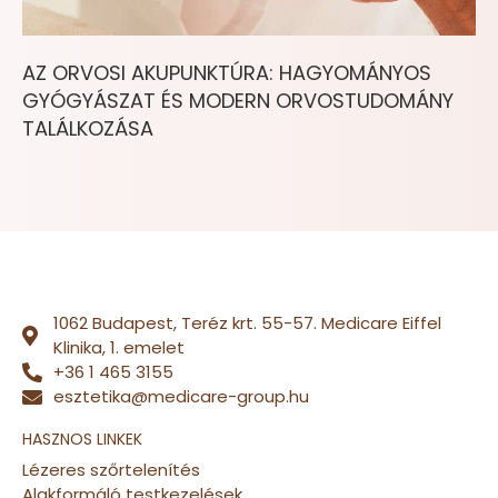
AZ ORVOSI AKUPUNKTÚRA: HAGYOMÁNYOS
GYÓGYÁSZAT ÉS MODERN ORVOSTUDOMÁNY
TALÁLKOZÁSA
1062 Budapest, Teréz krt. 55-57. Medicare Eiffel
Klinika, 1. emelet
+36 1 465 3155
esztetika@medicare-group.hu
HASZNOS LINKEK
Lézeres szőrtelenítés
Alakformáló testkezelések