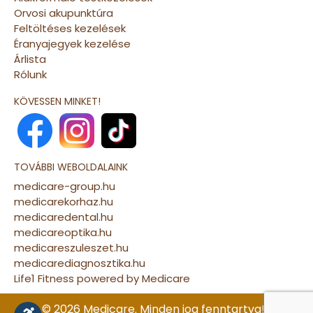
Orvosi akupunktúra
Feltöltéses kezelések
Éranyajegyek kezelése
Árlista
Rólunk
KÖVESSEN MINKET!
TOVÁBBI WEBOLDALAINK
medicare-group.hu
medicarekorhaz.hu
medicaredental.hu
medicareoptika.hu
medicareszuleszet.hu
medicarediagnosztika.hu
Life1 Fitness powered by Medicare
© 2026 Medicare. Minden jog fenntartva! |