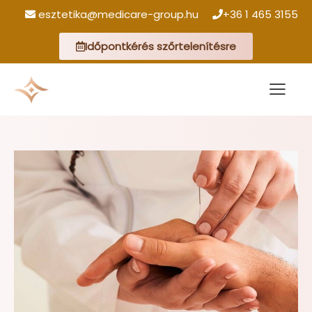
esztetika@medicare-group.hu
+36 1 465 3155
Időpontkérés szőrtelenítésre