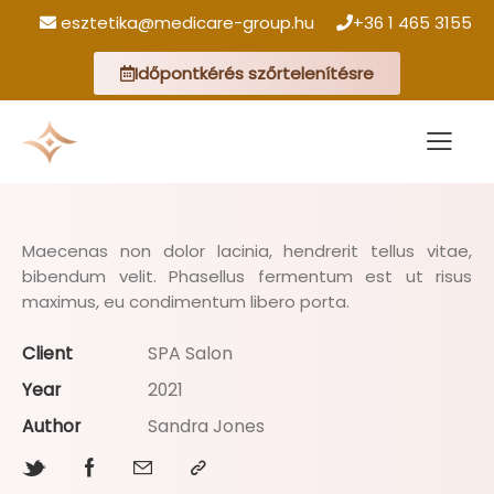
esztetika@medicare-group.hu
+36 1 465 3155
Időpontkérés szőrtelenítésre
Maecenas non dolor lacinia, hendrerit tellus vitae,
bibendum velit. Phasellus fermentum est ut risus
maximus, eu condimentum libero porta.
Client
SPA Salon
Year
2021
Author
Sandra Jones