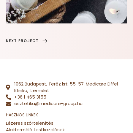
NEXT PROJECT
1062 Budapest, Teréz krt. 55-57. Medicare Eiffel
Klinika, 1. emelet
+36 1 465 3155
esztetika@medicare-group.hu
HASZNOS LINKEK
Lézeres szőrtelenítés
Alakformáló testkezelések