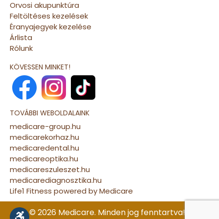
Orvosi akupunktúra
Feltöltéses kezelések
Éranyajegyek kezelése
Árlista
Rólunk
KÖVESSEN MINKET!
TOVÁBBI WEBOLDALAINK
medicare-group.hu
medicarekorhaz.hu
medicaredental.hu
medicareoptika.hu
medicareszuleszet.hu
medicarediagnosztika.hu
Life1 Fitness powered by Medicare
© 2026 Medicare. Minden jog fenntartva! |