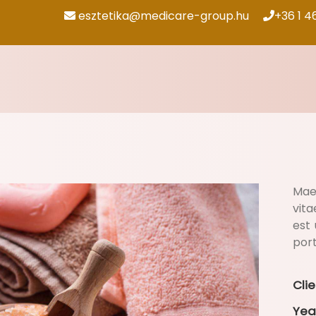
esztetika@medicare-group.hu
+36 1 4
Maec
vit
est
port
Clie
Yea