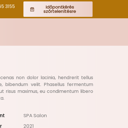
65 3155
Időpontkérés
szőrtelenítésre
enas non dolor lacinia, hendrerit tellus
ae, bibendum velit. Phasellus fermentum
 ut risus maximus, eu condimentum libero
a.
nt
SPA Salon
r
2021