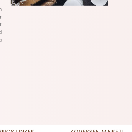
m
r
t
d
a
ZNOS LINKEK
KÖVESSEN MINKET!