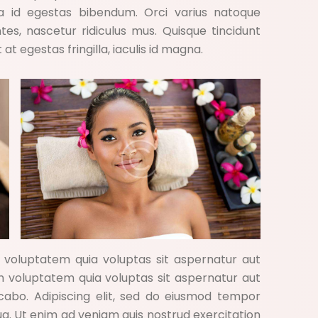
la id egestas bibendum. Orci varius natoque
es, nascetur ridiculus mus. Quisque tincidunt
 at egestas fringilla, iaculis id magna.
voluptatem quia voluptas sit aspernatur aut
am voluptatem quia voluptas sit aspernatur aut
licabo. Adipiscing elit, sed do eiusmod tempor
ua. Ut enim ad veniam quis nostrud exercitation