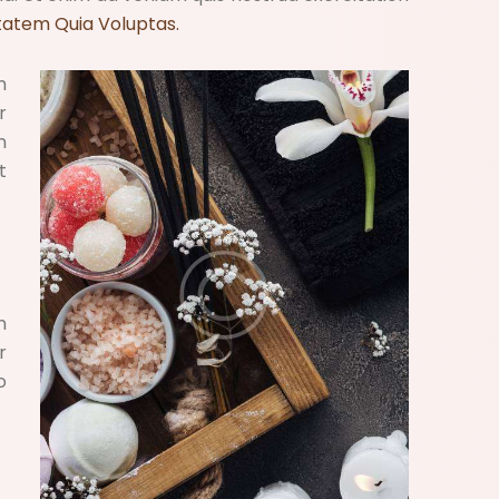
tatem Quia Voluptas.
m
r
m
t
m
r
o