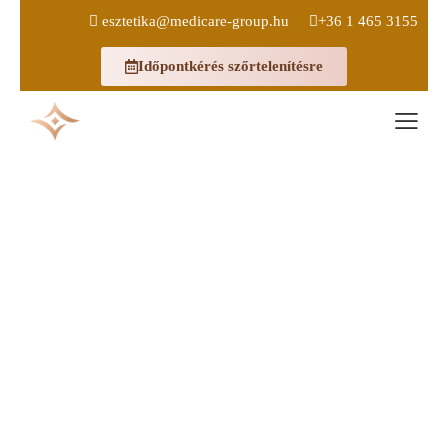
esztetika@medicare-group.hu
+36 1 465 3155
Időpontkérés szőrtelenítésre
IZZADASGATLAS