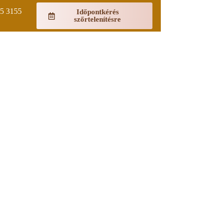
65 3155
Időpontkérés
szőrtelenítésre