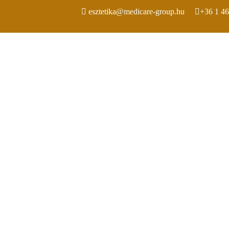
esztetika@medicare-group.hu
+36 1 4
BORNOVEDEK