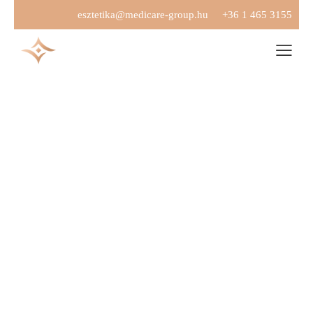
esztetika@medicare-group.hu
+36 1 465 3155
PLASZTIKAI-EN